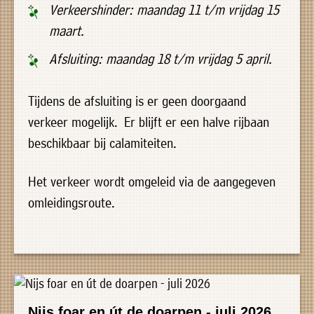
Verkeershinder: maandag 11 t/m vrijdag 15
uit
Verenigingen
maart.
de
»
volgende
Bedrijven
Afsluiting: maandag 18 t/m vrijdag 5 april.
personen:
»
Plaatselijk
Tijdens de afsluiting is er geen doorgaand
Voorzitter
vacant
belang
verkeer mogelijk. Er blijft er een halve rijbaan
Michiel
Secretaris
»
beschikbaar bij calamiteiten.
Modderman
Informatie
Penningmeester
vacant
Het verkeer wordt omgeleid via de aangegeven
Algemeen
Anco
lidmaatschap
lid
Hoen
omleidingsroute.
»
Ids
Algemeen
de
't
lid
Haan
Trefpunt
»
Foto's
Nijs foar en út de doarpen - juli 2026