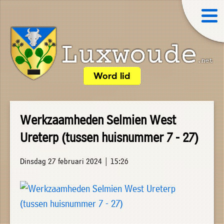
×
Word lid
Luxwoude.net
Plaatselijk
»
Home
belang
Werkzaamheden Selmien West
website@luxwoude.net
»
Ureterp (tussen huisnummer 7 - 27)
Welkom
Op
»
dit
Dinsdag 27 februari 2024 | 15:26
Nieuws
moment
»
bestaat
Agenda
het
»
bestuur