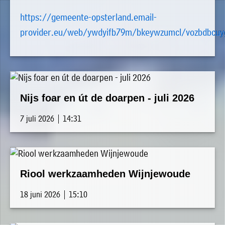
uit
Verenigingen
https://gemeente-opsterland.email-
de
»
provider.eu/web/ywdyifb79m/bkeywzumcl/vozbdbcuy
volgende
Bedrijven
personen:
»
Plaatselijk
Voorzitter
vacant
belang
Michiel
Nijs foar en út de doarpen - juli 2026
Secretaris
»
Modderman
Informatie
Penningmeester
vacant
7 juli 2026 | 14:31
Algemeen
Anco
lidmaatschap
lid
Hoen
»
Ids
Algemeen
de
't
lid
Haan
Riool werkzaamheden Wijnjewoude
Trefpunt
18 juni 2026 | 15:10
»
Foto's