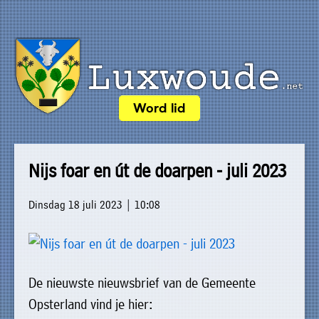
×
Word lid
Luxwoude.net
Plaatselijk
»
Home
belang
Nijs foar en út de doarpen - juli 2023
website@luxwoude.net
»
Welkom
Op
Dinsdag 18 juli 2023 | 10:08
»
dit
Nieuws
moment
»
bestaat
De nieuwste nieuwsbrief van de Gemeente
Agenda
het
Opsterland vind je hier:
»
bestuur