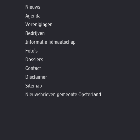
»
Nieuws
Agenda
Foto's
Verenigingen
»
Bedrijven
Historische
Informatie lidmaatschap
verhalen
Foto's
»
Dossiers
Dossiers
Contact
»
Disclaimer
Contact
Sitemap
»
Nieuwsbrieven gemeente Opsterland
Nieuwsbrieven
gemeente
Opsterland