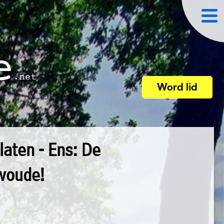
Word lid
laten - Ens: De
woude!