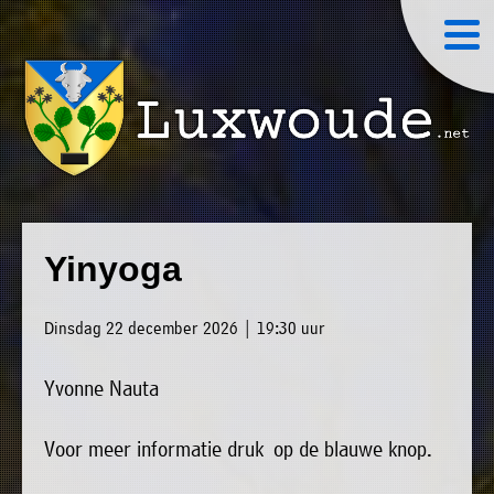
×
Luxwoude.net
Plaatselijk
»
Home
belang
Yinyoga
website@luxwoude.net
»
Welkom
Op
Dinsdag 22 december 2026 | 19:30 uur
»
dit
Nieuws
moment
Yvonne Nauta
»
bestaat
Agenda
het
Voor meer informatie druk op de blauwe knop.
»
bestuur