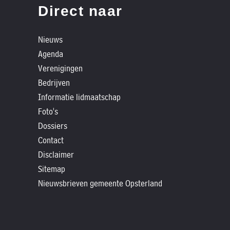
»
Direct naar
Historische
verhalen
Nieuws
»
Agenda
Dossiers
Verenigingen
»
Bedrijven
Contact
Informatie lidmaatschap
Foto's
»
Dossiers
Nieuwsbrieven
Contact
gemeente
Disclaimer
Opsterland
Sitemap
Nieuwsbrieven gemeente Opsterland