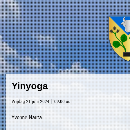
×
Luxwoude.net
Plaatselijk
»
Yinyoga
Home
belang
»
website@luxwoude.net
Vrijdag 21 juni 2024 | 09:00 uur
Welkom
Op
Yvonne Nauta
»
dit
Nieuws
moment