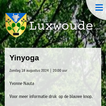
×
Luxwoude.net
Plaatselijk
»
Home
belang
Yinyoga
website@luxwoude.net
»
Welkom
Op
Zondag 18 augustus 2024 | 20:00 uur
»
dit
Nieuws
moment
Yvonne Nauta
»
bestaat
Agenda
het
Voor meer informatie druk op de blauwe knop.
»
bestuur