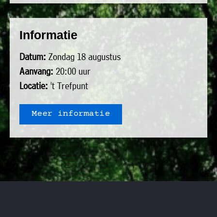
uit
Verenigingen
de
»
Informatie
volgende
Bedrijven
personen:
»
Datum:
Zondag 18 augustus
Plaatselijk
Aanvang:
20:00 uur
Voorzitter
vacant
belang
Locatie:
't Trefpunt
Michiel
Secretaris
»
Modderman
Informatie
Penningmeester
vacant
Meer informatie
Algemeen
Anco
lidmaatschap
lid
Hoen
»
Ids
Algemeen
de
't
lid
Haan
Trefpunt
»
Foto's