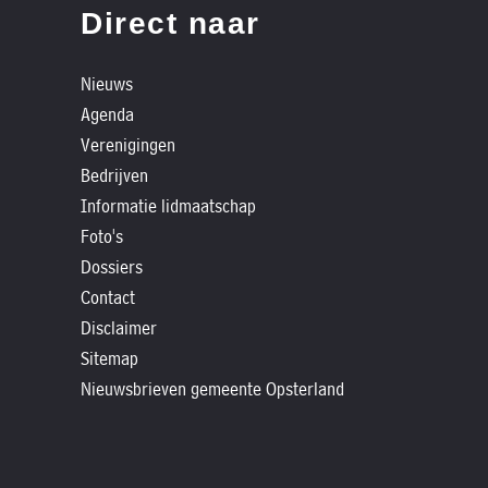
»
Direct naar
Historische
verhalen
Nieuws
»
Agenda
Dossiers
Verenigingen
»
Bedrijven
Contact
Informatie lidmaatschap
Foto's
»
Dossiers
Nieuwsbrieven
Contact
gemeente
Disclaimer
Opsterland
Sitemap
Nieuwsbrieven gemeente Opsterland