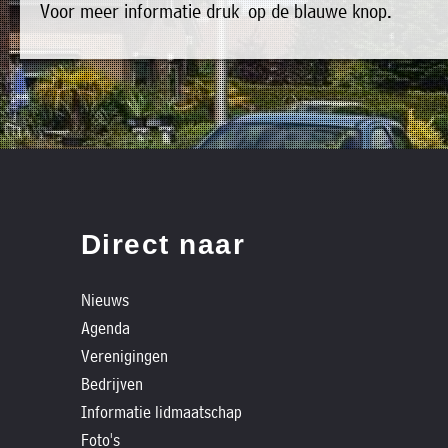
Voor meer informatie druk op de blauwe knop.
»
bestaat
Agenda
het
»
bestuur
Verenigingen
uit
»
de
Bedrijven
volgende
»
personen:
Plaatselijk
Direct naar
belang
Voorzitter
vacant
Michiel
»
Secretaris
Nieuws
Modderman
Informatie
Agenda
Penningmeester
vacant
lidmaatschap
Verenigingen
Algemeen
Anco
»
lid
Hoen
Bedrijven
Ids
't
Informatie lidmaatschap
Algemeen
de
lid
Trefpunt
Foto's
Haan