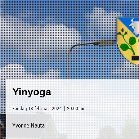
×
Luxwoude.net
Plaatselijk
»
Yinyoga
Home
belang
»
website@luxwoude.net
Zondag 18 februari 2024 | 20:00 uur
Welkom
Op
Yvonne Nauta
»
dit
Nieuws
moment