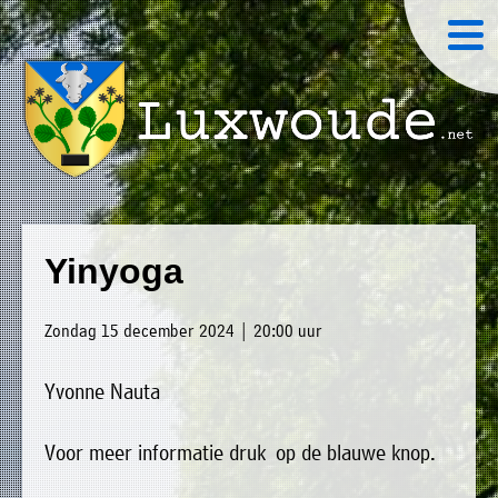
×
Luxwoude.net
Plaatselijk
»
Home
belang
Yinyoga
website@luxwoude.net
»
Welkom
Op
Zondag 15 december 2024 | 20:00 uur
»
dit
Nieuws
moment
Yvonne Nauta
»
bestaat
Agenda
het
Voor meer informatie druk op de blauwe knop.
»
bestuur