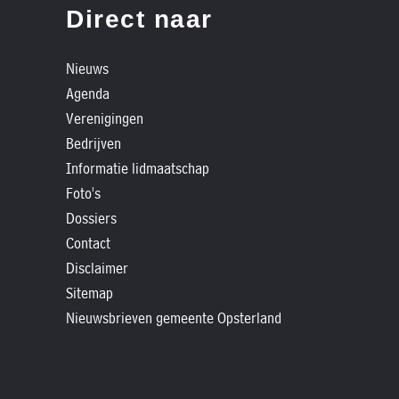
»
Direct naar
Historische
verhalen
Nieuws
»
Agenda
Dossiers
Verenigingen
»
Bedrijven
Contact
Informatie lidmaatschap
Foto's
»
Dossiers
Nieuwsbrieven
Contact
gemeente
Disclaimer
Opsterland
Sitemap
Nieuwsbrieven gemeente Opsterland