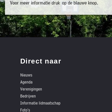
Voor meer informatie druk op de blauwe knop.
»
bestaat
Agenda
het
»
bestuur
Verenigingen
uit
»
de
Bedrijven
volgende
»
personen:
Plaatselijk
Direct naar
belang
Voorzitter
vacant
Michiel
»
Secretaris
Nieuws
Modderman
Informatie
Agenda
Penningmeester
vacant
lidmaatschap
Verenigingen
Algemeen
Anco
»
lid
Hoen
Bedrijven
Ids
't
Informatie lidmaatschap
Algemeen
de
lid
Trefpunt
Foto's
Haan