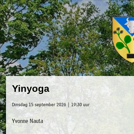
×
Luxwoude.net
Plaatselijk
»
Yinyoga
Home
belang
»
website@luxwoude.net
Dinsdag 15 september 2026 | 19:30 uur
Welkom
Op
Yvonne Nauta
»
dit
Nieuws
moment