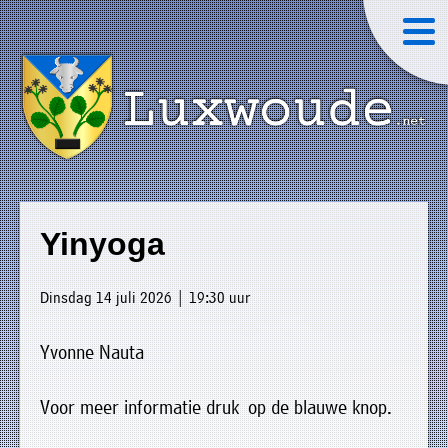
×
Luxwoude.net
Plaatselijk
»
Home
belang
Yinyoga
website@luxwoude.net
»
Welkom
Op
Dinsdag 14 juli 2026 | 19:30 uur
»
dit
Nieuws
moment
Yvonne Nauta
»
bestaat
Agenda
het
Voor meer informatie druk op de blauwe knop.
»
bestuur