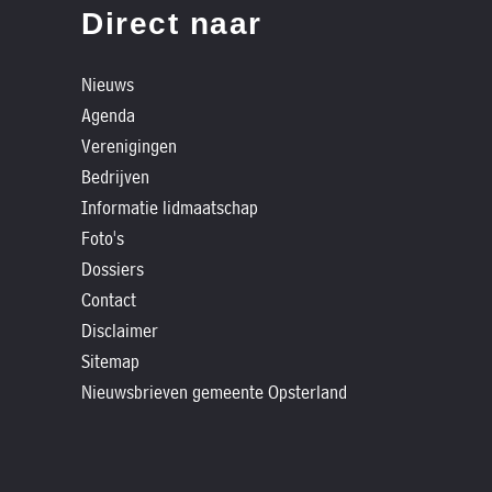
»
Direct naar
Historische
verhalen
Nieuws
»
Agenda
Dossiers
Verenigingen
»
Bedrijven
Contact
Informatie lidmaatschap
Foto's
»
Dossiers
Nieuwsbrieven
Contact
gemeente
Disclaimer
Opsterland
Sitemap
Nieuwsbrieven gemeente Opsterland