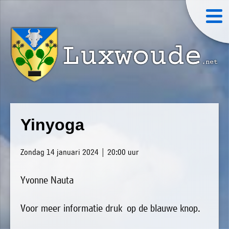
×
Luxwoude.net
Plaatselijk
»
Home
belang
Yinyoga
website@luxwoude.net
»
Welkom
Op
Zondag 14 januari 2024 | 20:00 uur
»
dit
Nieuws
moment
Yvonne Nauta
»
bestaat
Agenda
het
Voor meer informatie druk op de blauwe knop.
»
bestuur