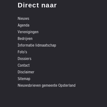
»
Direct naar
Historische
verhalen
Nieuws
»
Agenda
Dossiers
Verenigingen
»
Bedrijven
Contact
Informatie lidmaatschap
Foto's
»
Dossiers
Nieuwsbrieven
Contact
gemeente
Disclaimer
Opsterland
Sitemap
Nieuwsbrieven gemeente Opsterland