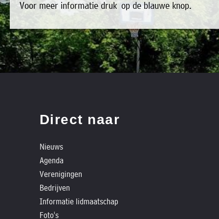
Voor meer informatie druk op de blauwe knop.
»
bestaat
Agenda
het
»
bestuur
Verenigingen
uit
»
de
Bedrijven
volgende
»
personen:
Plaatselijk
Direct naar
belang
Voorzitter
vacant
Michiel
»
Secretaris
Nieuws
Modderman
Informatie
Agenda
Penningmeester
vacant
lidmaatschap
Verenigingen
Algemeen
Anco
»
lid
Hoen
Bedrijven
Ids
't
Informatie lidmaatschap
Algemeen
de
lid
Trefpunt
Foto's
Haan