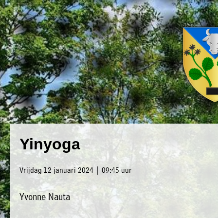
×
Luxwoude.net
Plaatselijk
»
Yinyoga
Home
belang
»
website@luxwoude.net
Vrijdag 12 januari 2024 | 09:45 uur
Welkom
Op
Yvonne Nauta
»
dit
Nieuws
moment