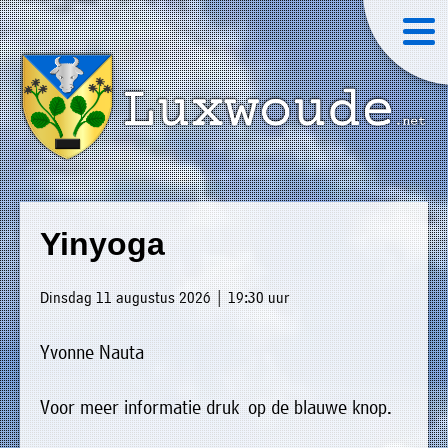
×
Luxwoude.net
Plaatselijk
»
Home
belang
Yinyoga
website@luxwoude.net
»
Welkom
Op
Dinsdag 11 augustus 2026 | 19:30 uur
»
dit
Nieuws
moment
Yvonne Nauta
»
bestaat
Agenda
het
Voor meer informatie druk op de blauwe knop.
»
bestuur