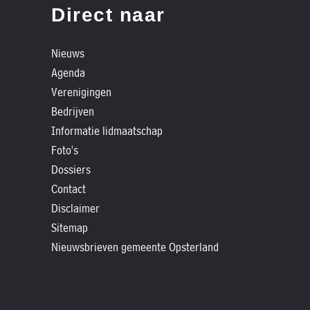
»
Direct naar
Historische
verhalen
Nieuws
»
Agenda
Dossiers
Verenigingen
»
Bedrijven
Contact
Informatie lidmaatschap
Foto's
»
Dossiers
Nieuwsbrieven
Contact
gemeente
Disclaimer
Opsterland
Sitemap
Nieuwsbrieven gemeente Opsterland