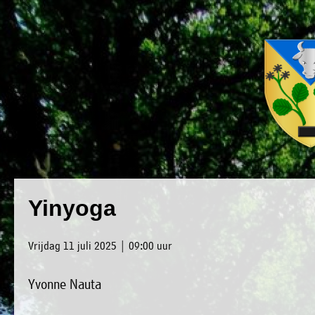
×
Luxwoude.net
Plaatselijk
»
Yinyoga
Home
belang
»
website@luxwoude.net
Vrijdag 11 juli 2025 | 09:00 uur
Welkom
Op
Yvonne Nauta
»
dit
Nieuws
moment