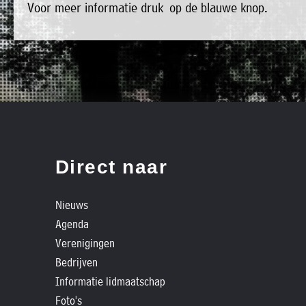
Voor meer informatie druk op de blauwe knop.
»
bestaat
Agenda
het
»
bestuur
Verenigingen
uit
»
de
Bedrijven
volgende
»
personen:
Plaatselijk
Direct naar
belang
Voorzitter
vacant
Michiel
»
Secretaris
Nieuws
Modderman
Informatie
Agenda
Penningmeester
vacant
lidmaatschap
Verenigingen
Algemeen
Anco
»
lid
Hoen
Bedrijven
Ids
't
Informatie lidmaatschap
Algemeen
de
lid
Trefpunt
Foto's
Haan