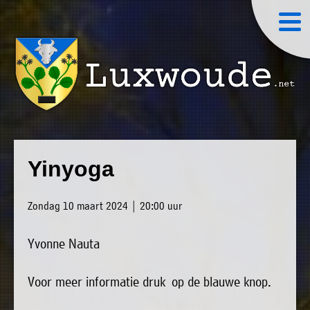
×
Luxwoude.net
Plaatselijk
»
Home
belang
Yinyoga
website@luxwoude.net
»
Welkom
Op
Zondag 10 maart 2024 | 20:00 uur
»
dit
Nieuws
moment
Yvonne Nauta
»
bestaat
Agenda
het
Voor meer informatie druk op de blauwe knop.
»
bestuur