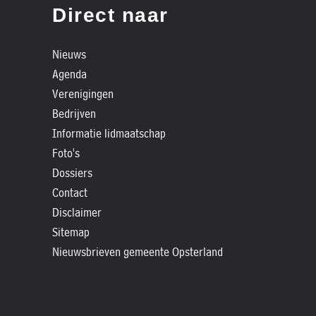
»
Direct naar
Historische
verhalen
Nieuws
»
Agenda
Dossiers
Verenigingen
»
Bedrijven
Contact
Informatie lidmaatschap
Foto's
»
Dossiers
Nieuwsbrieven
Contact
gemeente
Disclaimer
Opsterland
Sitemap
Nieuwsbrieven gemeente Opsterland