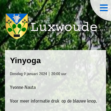
×
Luxwoude.net
Plaatselijk
»
Home
belang
Yinyoga
website@luxwoude.net
»
Welkom
Op
Dinsdag 9 januari 2024 | 20:00 uur
»
dit
Nieuws
moment
Yvonne Nauta
»
bestaat
Agenda
het
Voor meer informatie druk op de blauwe knop.
»
bestuur