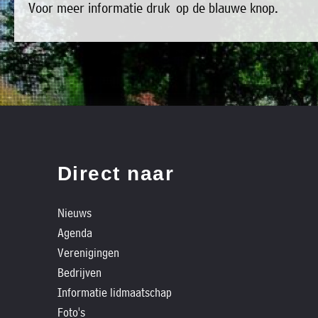
Voor meer informatie druk op de blauwe knop.
»
bestaat
Agenda
het
»
bestuur
Verenigingen
uit
»
de
Bedrijven
volgende
»
personen:
Plaatselijk
Direct naar
belang
Voorzitter
vacant
Michiel
»
Secretaris
Nieuws
Modderman
Informatie
Agenda
Penningmeester
vacant
lidmaatschap
Verenigingen
Algemeen
Anco
»
lid
Hoen
Bedrijven
Ids
't
Informatie lidmaatschap
Algemeen
de
lid
Trefpunt
Foto's
Haan