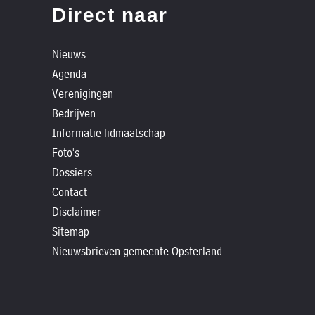
»
Direct naar
Historische
verhalen
Nieuws
»
Agenda
Dossiers
Verenigingen
»
Bedrijven
Contact
Informatie lidmaatschap
Foto's
»
Dossiers
Nieuwsbrieven
Contact
gemeente
Disclaimer
Opsterland
Sitemap
Nieuwsbrieven gemeente Opsterland