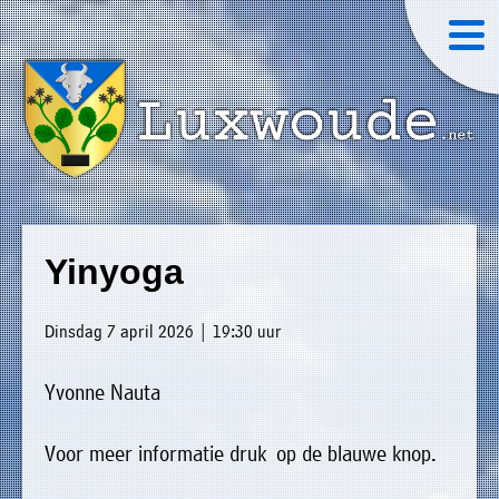
×
Luxwoude.net
Plaatselijk
»
Home
belang
Yinyoga
website@luxwoude.net
»
Welkom
Op
Dinsdag 7 april 2026 | 19:30 uur
»
dit
Nieuws
moment
Yvonne Nauta
»
bestaat
Agenda
het
Voor meer informatie druk op de blauwe knop.
»
bestuur