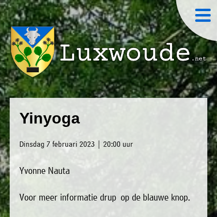
×
Luxwoude.net
Plaatselijk
»
Home
belang
Yinyoga
website@luxwoude.net
»
Welkom
Op
Dinsdag 7 februari 2023 | 20:00 uur
»
dit
Nieuws
moment
Yvonne Nauta
»
bestaat
Agenda
het
Voor meer informatie drup op de blauwe knop.
»
bestuur