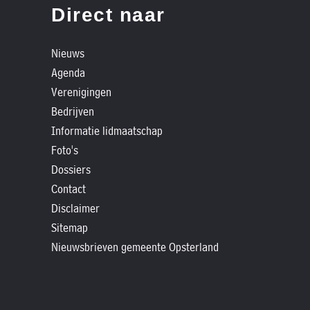
»
Direct naar
Historische
verhalen
Nieuws
»
Agenda
Dossiers
Verenigingen
»
Bedrijven
Contact
Informatie lidmaatschap
Foto's
»
Dossiers
Nieuwsbrieven
Contact
gemeente
Disclaimer
Opsterland
Sitemap
Nieuwsbrieven gemeente Opsterland