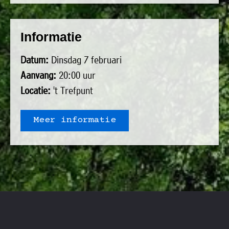
uit
Verenigingen
de
»
Informatie
volgende
Bedrijven
personen:
»
Datum:
Dinsdag 7 februari
Plaatselijk
Aanvang:
20:00 uur
Voorzitter
vacant
belang
Locatie:
't Trefpunt
Michiel
Secretaris
»
Modderman
Informatie
Penningmeester
vacant
Meer informatie
Algemeen
Anco
lidmaatschap
lid
Hoen
»
Ids
Algemeen
de
't
lid
Haan
Trefpunt
»
Foto's