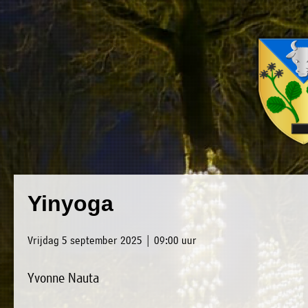
×
Luxwoude.net
Plaatselijk
»
Yinyoga
Home
belang
»
website@luxwoude.net
Vrijdag 5 september 2025 | 09:00 uur
Welkom
Op
Yvonne Nauta
»
dit
Nieuws
moment