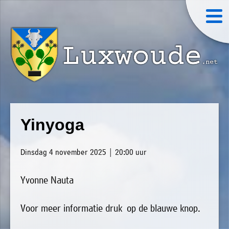
×
Luxwoude.net
Plaatselijk
»
Home
belang
Yinyoga
website@luxwoude.net
»
Welkom
Op
Dinsdag 4 november 2025 | 20:00 uur
»
dit
Nieuws
moment
Yvonne Nauta
»
bestaat
Agenda
het
Voor meer informatie druk op de blauwe knop.
»
bestuur