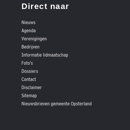
»
Direct naar
Historische
verhalen
Nieuws
»
Agenda
Dossiers
Verenigingen
»
Bedrijven
Contact
Informatie lidmaatschap
Foto's
»
Dossiers
Nieuwsbrieven
Contact
gemeente
Disclaimer
Opsterland
Sitemap
Nieuwsbrieven gemeente Opsterland