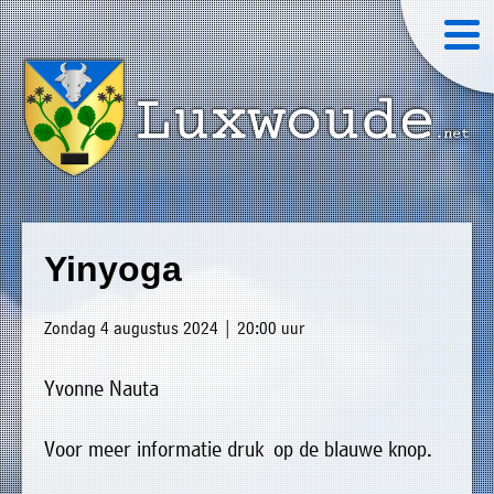
×
Luxwoude.net
Plaatselijk
»
Home
belang
Yinyoga
website@luxwoude.net
»
Welkom
Op
Zondag 4 augustus 2024 | 20:00 uur
»
dit
Nieuws
moment
Yvonne Nauta
»
bestaat
Agenda
het
Voor meer informatie druk op de blauwe knop.
»
bestuur