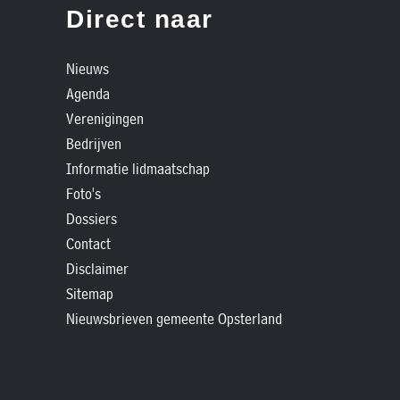
»
Direct naar
Historische
verhalen
Nieuws
»
Agenda
Dossiers
Verenigingen
»
Bedrijven
Contact
Informatie lidmaatschap
Foto's
»
Dossiers
Nieuwsbrieven
Contact
gemeente
Disclaimer
Opsterland
Sitemap
Nieuwsbrieven gemeente Opsterland