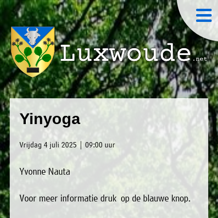
×
Luxwoude.net
Plaatselijk
»
Home
belang
Yinyoga
website@luxwoude.net
»
Welkom
Op
Vrijdag 4 juli 2025 | 09:00 uur
»
dit
Nieuws
moment
Yvonne Nauta
»
bestaat
Agenda
het
Voor meer informatie druk op de blauwe knop.
»
bestuur