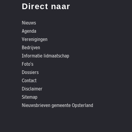
»
Direct naar
Historische
verhalen
Nieuws
»
Agenda
Dossiers
Verenigingen
»
Bedrijven
Contact
Informatie lidmaatschap
Foto's
»
Dossiers
Nieuwsbrieven
Contact
gemeente
Disclaimer
Opsterland
Sitemap
Nieuwsbrieven gemeente Opsterland