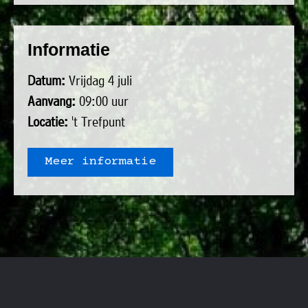
uit
Verenigingen
de
»
Informatie
volgende
Bedrijven
personen:
»
Datum:
Vrijdag 4 juli
Plaatselijk
Aanvang:
09:00 uur
Voorzitter
vacant
belang
Locatie:
't Trefpunt
Michiel
Secretaris
»
Modderman
Informatie
Penningmeester
vacant
Meer informatie
Algemeen
Anco
lidmaatschap
lid
Hoen
»
Ids
Algemeen
de
't
lid
Haan
Trefpunt
»
Foto's