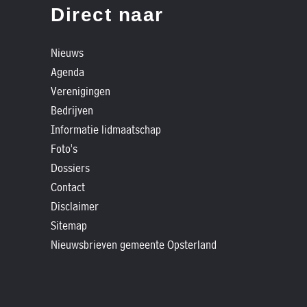
»
Direct naar
Historische
verhalen
Nieuws
»
Agenda
Dossiers
Verenigingen
»
Bedrijven
Contact
Informatie lidmaatschap
Foto's
»
Dossiers
Nieuwsbrieven
Contact
gemeente
Disclaimer
Opsterland
Sitemap
Nieuwsbrieven gemeente Opsterland