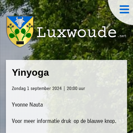
×
Luxwoude.net
Plaatselijk
»
Home
belang
Yinyoga
website@luxwoude.net
»
Welkom
Op
Zondag 1 september 2024 | 20:00 uur
»
dit
Nieuws
moment
Yvonne Nauta
»
bestaat
Agenda
het
Voor meer informatie druk op de blauwe knop.
»
bestuur