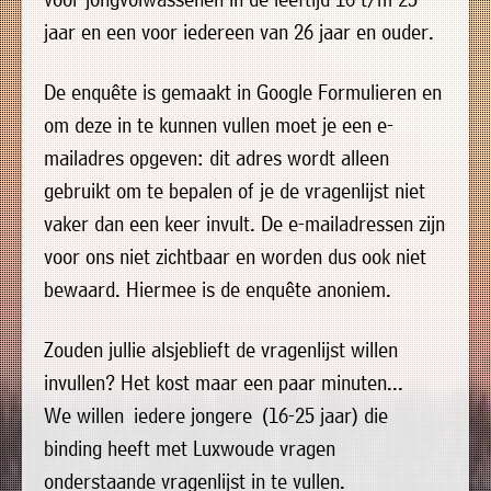
uit
Verenigingen
jaar en een voor iedereen van 26 jaar en ouder.
de
»
volgende
Bedrijven
De enquête is gemaakt in Google Formulieren en
personen:
»
om deze in te kunnen vullen moet je een e-
Plaatselijk
mailadres opgeven: dit adres wordt alleen
Voorzitter
vacant
belang
gebruikt om te bepalen of je de vragenlijst niet
Michiel
Secretaris
»
vaker dan een keer invult. De e-mailadressen zijn
Modderman
voor ons niet zichtbaar en worden dus ook niet
Informatie
Penningmeester
vacant
Algemeen
Anco
bewaard. Hiermee is de enquête anoniem.
lidmaatschap
lid
Hoen
»
Ids
Algemeen
Zouden jullie alsjeblieft de vragenlijst willen
de
't
lid
Haan
invullen? Het kost maar een paar minuten...
Trefpunt
We willen iedere jongere (16-25 jaar) die
»
binding heeft met Luxwoude vragen
Foto's
onderstaande vragenlijst in te vullen.