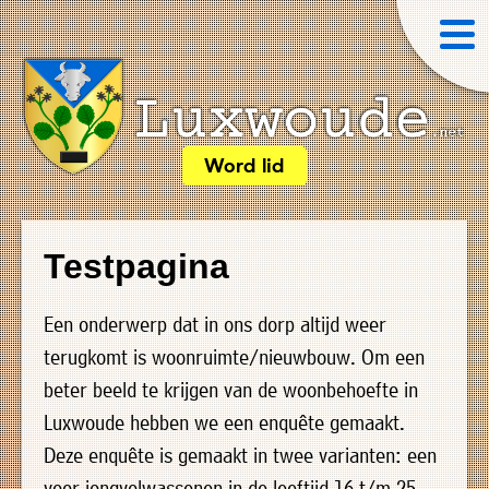
×
Word lid
Luxwoude.net
Plaatselijk
»
Home
belang
Testpagina
website@luxwoude.net
»
Welkom
Op
Een onderwerp dat in ons dorp altijd weer
»
dit
terugkomt is woonruimte/nieuwbouw. Om een
Nieuws
moment
beter beeld te krijgen van de woonbehoefte in
»
bestaat
Luxwoude hebben we een enquête gemaakt.
Agenda
het
Deze enquête is gemaakt in twee varianten: een
»
bestuur
voor jongvolwassenen in de leeftijd 16 t/m 25