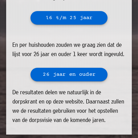
»
Historische
16 t/m 25 jaar
verhalen
»
Dossiers
En per huishouden zouden we graag zien dat de
»
lijst voor 26 jaar en ouder 1 keer wordt ingevuld.
Contact
»
26 jaar en ouder
Nieuwsbrieven
gemeente
De resultaten delen we natuurlijk in de
Opsterland
dorpskrant en op deze website. Daarnaast zullen
we de resultaten gebruiken voor het opstellen
van de dorpsvisie van de komende jaren.