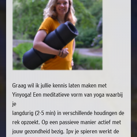
uit
Verenigingen
de
»
volgende
Bedrijven
personen:
»
Plaatselijk
Voorzitter
vacant
belang
Michiel
Secretaris
»
Modderman
Informatie
Penningmeester
vacant
Algemeen
Anco
lidmaatschap
Graag wil ik jullie kennis laten maken met
lid
Hoen
»
Ids
Yinyoga! Een meditatieve vorm van yoga waarbij
Algemeen
de
't
lid
je
Haan
Trefpunt
langdurig (2-5 min) in verschillende houdingen de
»
rek opzoekt. Op een passieve manier actief met
Foto's
jouw gezondheid bezig. Ipv je spieren werkt de