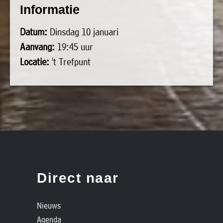
Informatie
Datum:
Dinsdag 10 januari
Aanvang:
19:45 uur
Locatie:
't Trefpunt
Direct naar
Nieuws
Agenda