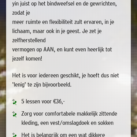
»
yin juist op het bindweefsel en de gewrichten,
Historische
zodat je
verhalen
meer ruimte en flexibiliteit zult ervaren, in je
»
lichaam, maar ook in je geest. Je zet je
Dossiers
zelfherstellend
»
vermogen op AAN, en kunt even heerlijk tot
Contact
jezelf komen!
»
Het is voor iedereen geschikt, je hoeft dus niet
Nieuwsbrieven
‘lenig’ te zijn bijvoorbeeld.
gemeente
Opsterland
5 lessen voor €36,-
Zorg voor comfortabele makkelijk zittende
kleding, een vest/omslagdoek en sokken
Het is belangrijk om een wat dikkere