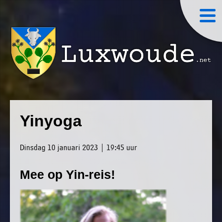
×
Luxwoude.net
Plaatselijk
»
Home
belang
Yinyoga
website@luxwoude.net
»
Welkom
Op
Dinsdag 10 januari 2023 | 19:45 uur
»
dit
Nieuws
moment
Mee op Yin-reis!
»
bestaat
Agenda
het
»
bestuur