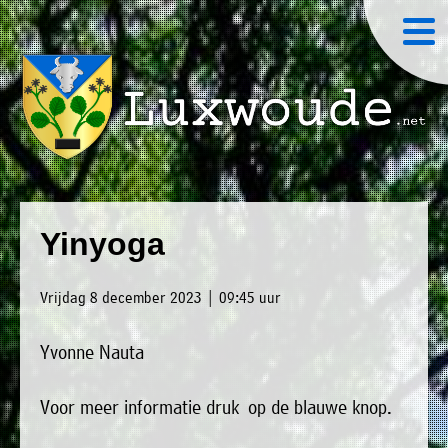
×
Luxwoude.net
Plaatselijk
»
Home
belang
Yinyoga
website@luxwoude.net
»
Welkom
Op
Vrijdag 8 december 2023 | 09:45 uur
»
dit
Nieuws
moment
Yvonne Nauta
»
bestaat
Agenda
het
Voor meer informatie druk op de blauwe knop.
»
bestuur