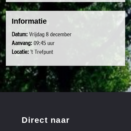
uit
Verenigingen
de
»
Informatie
volgende
Bedrijven
personen:
»
Datum:
Vrijdag 8 december
Plaatselijk
Aanvang:
09:45 uur
Voorzitter
vacant
belang
Locatie:
't Trefpunt
Michiel
Secretaris
»
Modderman
Informatie
Penningmeester
vacant
Algemeen
Anco
lidmaatschap
lid
Hoen
»
Ids
Algemeen
de
't
lid
Haan
Trefpunt
»
Direct naar
Foto's