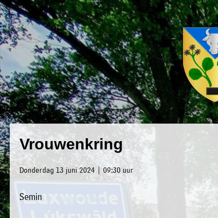
×
Luxwoude.net
Plaatselijk
»
Vrouwenkring
Home
belang
»
website@luxwoude.net
Donderdag 13 juni 2024 | 09:30 uur
Welkom
Op
Semin
»
dit
Nieuws
moment