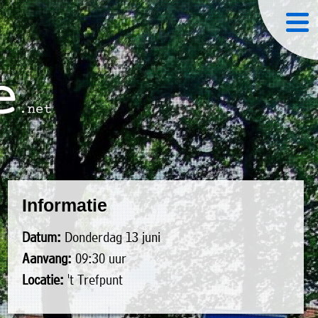
Informatie
Datum:
Donderdag 13 juni
Aanvang:
09:30 uur
Locatie:
't Trefpunt