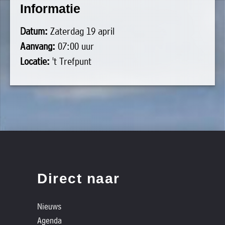
Informatie
uit
Verenigingen
de
»
Datum:
Zaterdag 19 april
volgende
Bedrijven
Aanvang:
07:00 uur
personen:
»
Locatie:
't Trefpunt
Plaatselijk
Voorzitter
vacant
belang
Michiel
Secretaris
»
Modderman
Informatie
Penningmeester
vacant
Algemeen
Anco
lidmaatschap
lid
Hoen
»
Ids
Algemeen
de
't
lid
Haan
Direct naar
Trefpunt
»
Nieuws
Foto's
Agenda