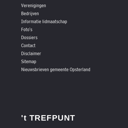
»
Verenigingen
Historische
Bedrijven
verhalen
Informatie lidmaatschap
»
Foto's
Dossiers
Dossiers
»
Contact
Disclaimer
Contact
Sitemap
»
Nieuwsbrieven gemeente Opsterland
Nieuwsbrieven
gemeente
Opsterland
't TREFPUNT