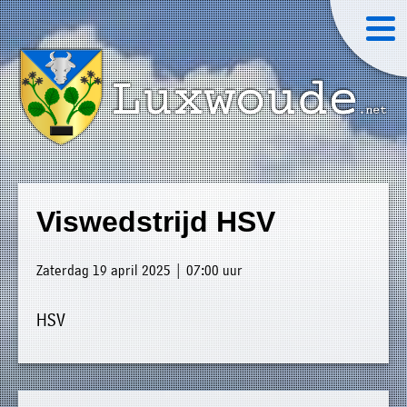
×
Luxwoude.net
Plaatselijk
»
Home
belang
Viswedstrijd HSV
website@luxwoude.net
»
Welkom
Op
Zaterdag 19 april 2025 | 07:00 uur
»
dit
Nieuws
moment
HSV
»
bestaat
Agenda
het
»
bestuur