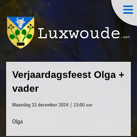
×
Luxwoude.net
Plaatselijk
»
Home
belang
Verjaardagsfeest Olga +
website@luxwoude.net
»
Welkom
vader
Op
»
dit
Nieuws
Maandag 23 december 2024 | 15:00 uur
moment
»
bestaat
Olga
Agenda
het
»
bestuur