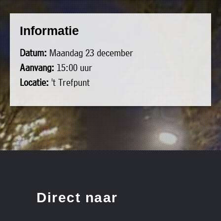
uit
Verenigingen
de
»
Informatie
volgende
Bedrijven
personen:
Datum:
Maandag 23 december
»
Aanvang:
15:00 uur
Plaatselijk
Voorzitter
vacant
Locatie:
't Trefpunt
belang
Michiel
Secretaris
»
Modderman
Informatie
Penningmeester
vacant
Algemeen
Anco
lidmaatschap
lid
Hoen
»
Ids
Algemeen
de
't
lid
Haan
Trefpunt
»
Direct naar
Foto's