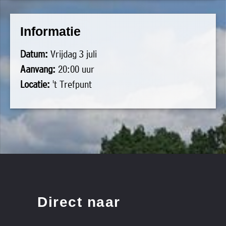
uit
Verenigingen
de
»
Informatie
volgende
Bedrijven
personen:
Datum:
Vrijdag 3 juli
»
Aanvang:
20:00 uur
Plaatselijk
Voorzitter
vacant
Locatie:
't Trefpunt
belang
Michiel
Secretaris
»
Modderman
Informatie
Penningmeester
vacant
Algemeen
Anco
lidmaatschap
lid
Hoen
»
Ids
Algemeen
de
't
lid
Haan
Trefpunt
»
Direct naar
Foto's