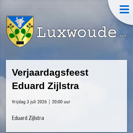
×
Luxwoude.net
Plaatselijk
»
Home
belang
Verjaardagsfeest
website@luxwoude.net
»
Welkom
Eduard Zijlstra
Op
»
dit
Nieuws
Vrijdag 3 juli 2026 | 20:00 uur
moment
»
bestaat
Eduard Zijlstra
Agenda
het
»
bestuur