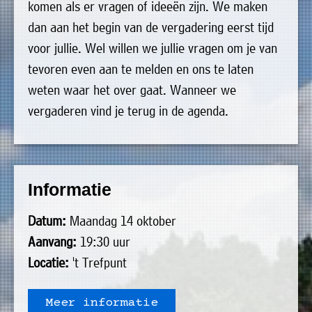
komen als er vragen of ideeën zijn. We maken
uit
Verenigingen
dan aan het begin van de vergadering eerst tijd
de
»
voor jullie. Wel willen we jullie vragen om je van
volgende
Bedrijven
tevoren even aan te melden en ons te laten
personen:
»
weten waar het over gaat. Wanneer we
Plaatselijk
vergaderen vind je terug in de agenda.
Voorzitter
vacant
belang
Michiel
Secretaris
»
Modderman
Informatie
Penningmeester
vacant
Algemeen
Anco
lidmaatschap
Informatie
lid
Hoen
»
Ids
Datum:
Maandag 14 oktober
Algemeen
de
't
lid
Haan
Aanvang:
19:30 uur
Trefpunt
Locatie:
't Trefpunt
»
Foto's
Meer informatie