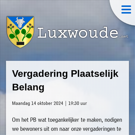
×
Luxwoude.net
Plaatselijk
»
Home
belang
Vergadering Plaatselijk
website@luxwoude.net
»
Welkom
Belang
Op
»
dit
Nieuws
Maandag 14 oktober 2024 | 19:30 uur
moment
»
bestaat
Om het PB wat toegankelijker te maken, nodigen
Agenda
het
we bewoners uit om naar onze vergaderingen te
»
bestuur