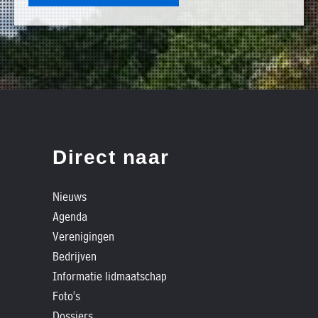
»
Historische
verhalen
»
Dossiers
»
Contact
Direct naar
»
Nieuwsbrieven
Nieuws
gemeente
Agenda
Opsterland
Verenigingen
Bedrijven
Informatie lidmaatschap
Foto's
Dossiers