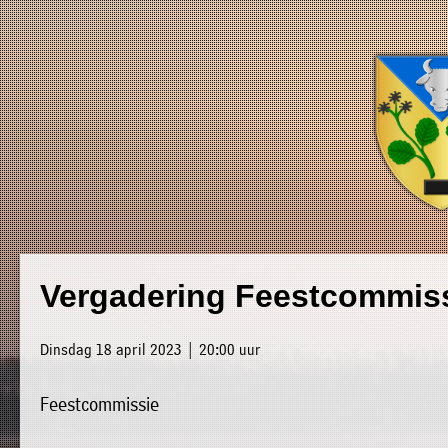
×
Luxwoude.net
Plaatselijk
»
Vergadering Feestcommis
Home
belang
»
website@luxwoude.net
Dinsdag 18 april 2023 | 20:00 uur
Welkom
Op
Feestcommissie
»
dit
Nieuws
moment