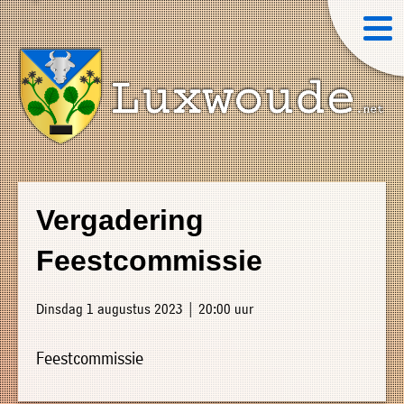
×
Luxwoude.net
Plaatselijk
»
Home
belang
Vergadering
website@luxwoude.net
»
Welkom
Feestcommissie
Op
»
dit
Nieuws
Dinsdag 1 augustus 2023 | 20:00 uur
moment
»
bestaat
Feestcommissie
Agenda
het
»
bestuur