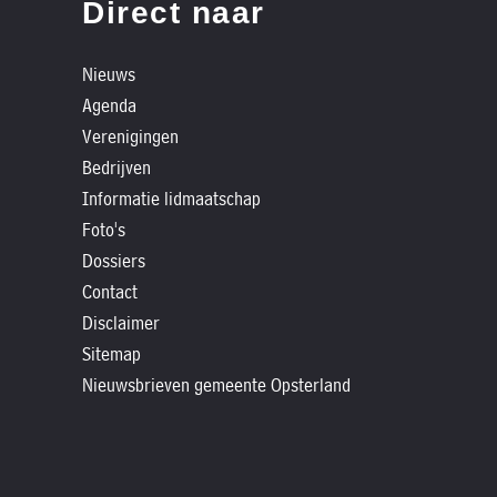
»
Direct naar
Historische
verhalen
Nieuws
Agenda
»
Verenigingen
Dossiers
Bedrijven
»
Informatie lidmaatschap
Contact
Foto's
»
Dossiers
Nieuwsbrieven
Contact
gemeente
Disclaimer
Opsterland
Sitemap
Nieuwsbrieven gemeente Opsterland