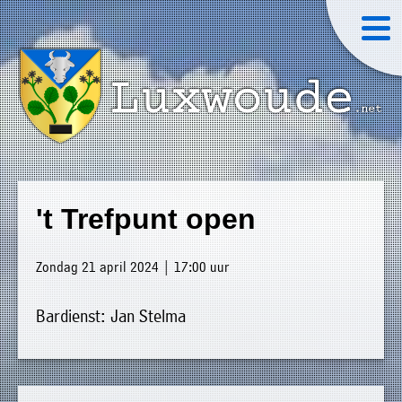
×
Luxwoude.net
Plaatselijk
»
Home
belang
't Trefpunt open
website@luxwoude.net
»
Welkom
Op
Zondag 21 april 2024 | 17:00 uur
»
dit
Nieuws
moment
Bardienst: Jan Stelma
»
bestaat
Agenda
het
»
bestuur