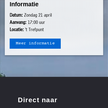
Informatie
uit
Verenigingen
de
»
Datum:
Zondag 21 april
volgende
Bedrijven
Aanvang:
17:00 uur
personen:
»
Locatie:
't Trefpunt
Plaatselijk
Voorzitter
vacant
belang
Meer informatie
Michiel
Secretaris
»
Modderman
Informatie
Penningmeester
vacant
Algemeen
Anco
lidmaatschap
lid
Hoen
»
Ids
Algemeen
de
't
lid
Haan
Trefpunt
»
Direct naar
Foto's