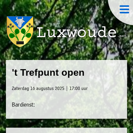
×
Luxwoude.net
Plaatselijk
»
Home
belang
't Trefpunt open
website@luxwoude.net
»
Welkom
Op
Zaterdag 16 augustus 2025 | 17:00 uur
»
dit
Nieuws
moment
Bardienst:
»
bestaat
Agenda
het
»
bestuur