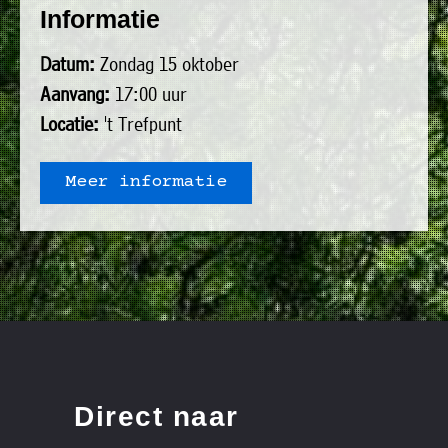
uit
Informatie
Verenigingen
de
»
Datum:
Zondag 15 oktober
volgende
Bedrijven
Aanvang:
17:00 uur
personen:
»
Locatie:
't Trefpunt
Plaatselijk
Voorzitter
vacant
belang
Meer informatie
Michiel
Secretaris
»
Modderman
Informatie
Penningmeester
vacant
Algemeen
Anco
lidmaatschap
lid
Hoen
»
Ids
Algemeen
de
't
lid
Haan
Trefpunt
»
Direct naar
Foto's