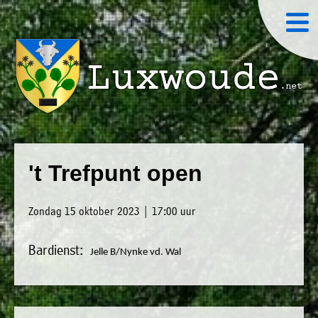
×
Luxwoude.net
Plaatselijk
»
Home
belang
't Trefpunt open
website@luxwoude.net
»
Welkom
Op
Zondag 15 oktober 2023 | 17:00 uur
»
dit
Nieuws
moment
Bardienst:
Jelle B/Nynke vd. Wal
»
bestaat
Agenda
het
»
bestuur