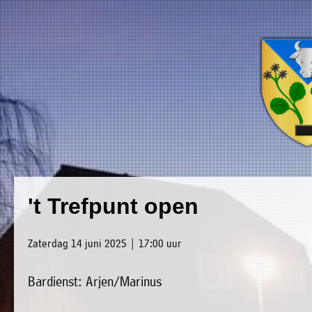
×
Luxwoude.net
Plaatselijk
»
't Trefpunt open
Home
belang
»
website@luxwoude.net
Zaterdag 14 juni 2025 | 17:00 uur
Welkom
Op
Bardienst: Arjen/Marinus
»
dit
Nieuws
moment