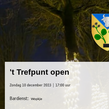
×
Luxwoude.net
Plaatselijk
»
't Trefpunt open
Home
belang
»
website@luxwoude.net
Zondag 10 december 2023 | 17:00 uur
Welkom
Op
Bardienst:
»
Wopkje
dit
Nieuws
moment