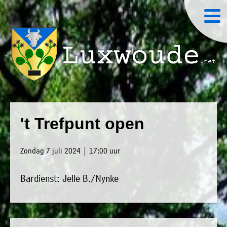
×
Luxwoude.net
Plaatselijk
»
Home
belang
't Trefpunt open
website@luxwoude.net
»
Welkom
Op
Zondag 7 juli 2024 | 17:00 uur
»
dit
Nieuws
moment
Bardienst: Jelle B./Nynke
»
bestaat
Agenda
het
»
bestuur