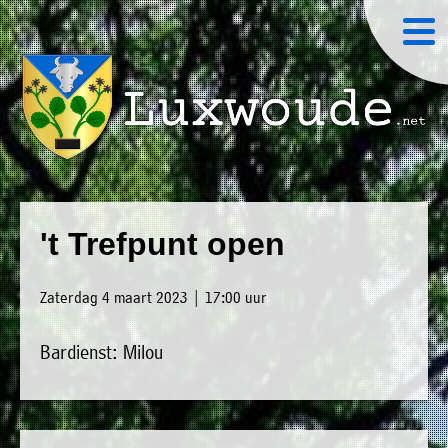
×
Luxwoude.net
Plaatselijk
»
Home
belang
't Trefpunt open
website@luxwoude.net
»
Welkom
Op
Zaterdag 4 maart 2023 | 17:00 uur
»
dit
Nieuws
moment
Bardienst: Milou
»
bestaat
Agenda
het
»
bestuur