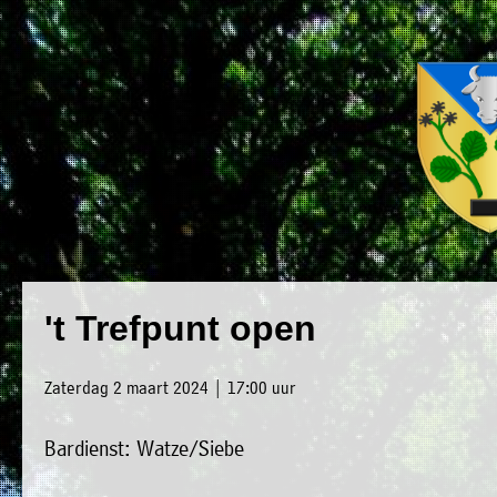
×
Luxwoude.net
Plaatselijk
»
't Trefpunt open
Home
belang
»
website@luxwoude.net
Zaterdag 2 maart 2024 | 17:00 uur
Welkom
Op
Bardienst: Watze/Siebe
»
dit
Nieuws
moment