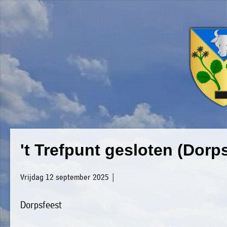
×
Luxwoude.net
Plaatselijk
»
't Trefpunt gesloten (Dorp
Home
belang
»
website@luxwoude.net
Vrijdag 12 september 2025 |
Welkom
Op
Dorpsfeest
»
dit
Nieuws
moment