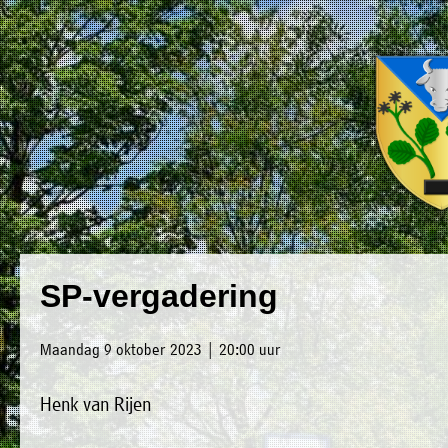
×
Luxwoude.net
Plaatselijk
»
SP-vergadering
Home
belang
»
website@luxwoude.net
Maandag 9 oktober 2023 | 20:00 uur
Welkom
Op
Henk van Rijen
»
dit
Nieuws
moment