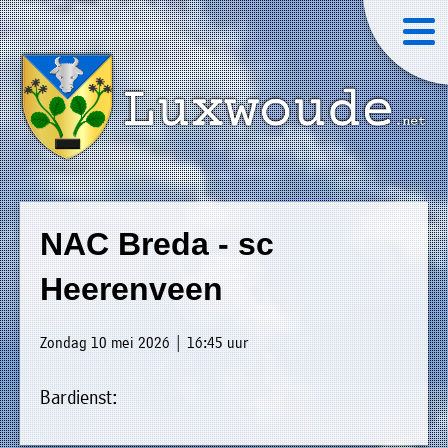
×
Luxwoude.net
Plaatselijk
»
Home
belang
NAC Breda - sc
website@luxwoude.net
»
Welkom
Heerenveen
Op
»
dit
Nieuws
Zondag 10 mei 2026 | 16:45 uur
moment
»
bestaat
Bardienst:
Agenda
het
»
bestuur