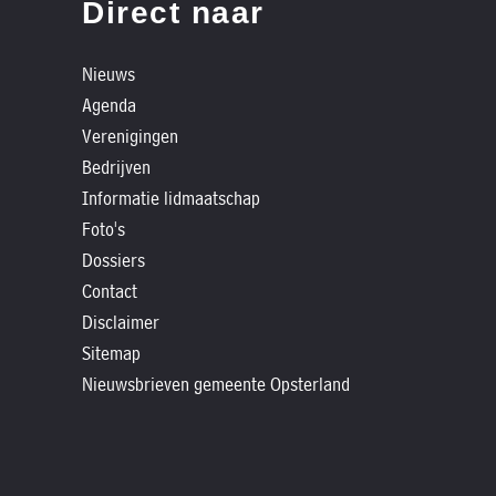
»
Direct naar
Historische
verhalen
Nieuws
Agenda
»
Verenigingen
Dossiers
Bedrijven
»
Informatie lidmaatschap
Contact
Foto's
»
Dossiers
Nieuwsbrieven
Contact
gemeente
Disclaimer
Opsterland
Sitemap
Nieuwsbrieven gemeente Opsterland