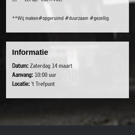
»
Historische
**Wij maken#opgeruimd #duurzaam #gezellig
verhalen
»
Dossiers
»
Informatie
Contact
Datum:
Zaterdag 14 maart
»
Aanvang:
10:00 uur
Nieuwsbrieven
Locatie:
't Trefpunt
gemeente
Opsterland