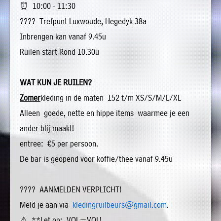
⏰
10:00 - 11:30
uit
Verenigingen
????
Trefpunt Luxwoude, Hegedyk 38a
de
»
Inbrengen kan vanaf 9.45u
volgende
Bedrijven
Ruilen start Rond 10.30u
personen:
»
Plaatselijk
Voorzitter
vacant
WAT KUN JE RUILEN?
belang
Michiel
Secretaris
Zomer
kleding in de maten
152 t/m XS/S/M/L/XL
»
Modderman
Alleen
goede, nette en hippe items
waarmee je een
Informatie
Penningmeester
vacant
ander blij maakt!
Algemeen
Anco
lidmaatschap
lid
Hoen
entree:
€5 per persoon.
»
Ids
Algemeen
De bar is geopend voor koffie/thee vanaf 9.45u
de
't
lid
Haan
Trefpunt
????
AANMELDEN VERPLICHT!
»
Meld je aan via
kledingruilbeurs@gmail.com
.
Foto's
⚠ **
Let op:
VOL=VOL!