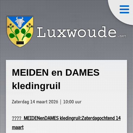
×
Luxwoude.net
Plaatselijk
»
Home
belang
MEIDEN en DAMES
website@luxwoude.net
»
Welkom
kledingruil
Op
»
dit
Nieuws
Zaterdag 14 maart 2026 | 10:00 uur
moment
»
bestaat
????
MEIDENenDAMES kledingruil:
Zaterdagochtend 14
Agenda
het
maart
»
bestuur