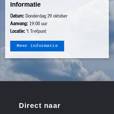
Informatie
uit
Verenigingen
de
»
Datum:
Donderdag 29 oktober
volgende
Bedrijven
Aanvang:
19:00 uur
personen:
»
Locatie:
't Trefpunt
Plaatselijk
Voorzitter
vacant
belang
Meer informatie
Michiel
Secretaris
»
Modderman
Informatie
Penningmeester
vacant
Algemeen
Anco
lidmaatschap
lid
Hoen
»
Ids
Algemeen
de
't
lid
Haan
Trefpunt
»
Direct naar
Foto's