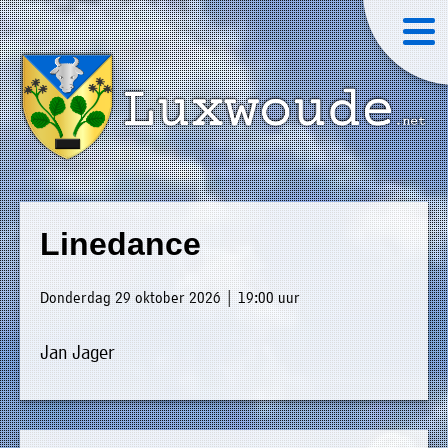
×
Luxwoude.net
Plaatselijk
»
Home
belang
Linedance
website@luxwoude.net
»
Welkom
Op
Donderdag 29 oktober 2026 | 19:00 uur
»
dit
Nieuws
moment
Jan Jager
»
bestaat
Agenda
het
»
bestuur