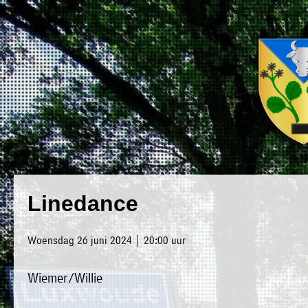
×
Luxwoude.net
Plaatselijk
»
Linedance
Home
belang
»
website@luxwoude.net
Woensdag 26 juni 2024 | 20:00 uur
Welkom
Op
Wiemer/Willie
»
dit
Nieuws
moment