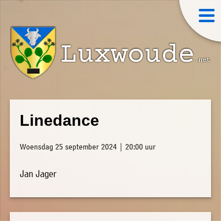
×
Luxwoude.net
Plaatselijk
»
Home
belang
Linedance
website@luxwoude.net
»
Welkom
Op
Woensdag 25 september 2024 | 20:00 uur
»
dit
Nieuws
moment
Jan Jager
»
bestaat
Agenda
het
»
bestuur