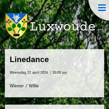
×
Luxwoude.net
Plaatselijk
»
Home
belang
Linedance
website@luxwoude.net
»
Welkom
Op
Woensdag 22 april 2026 | 20:00 uur
»
dit
Nieuws
moment
Wiemer / Willie
»
bestaat
Agenda
het
»
bestuur